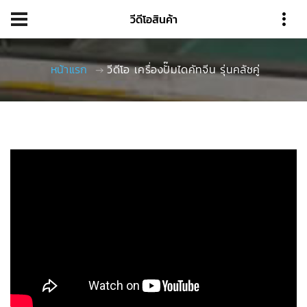
วีดีโอสินค้า
หน้าแรก
วีดีโอ เครื่องปั๊มไดคัทจีน รุ่นคลัชคู่