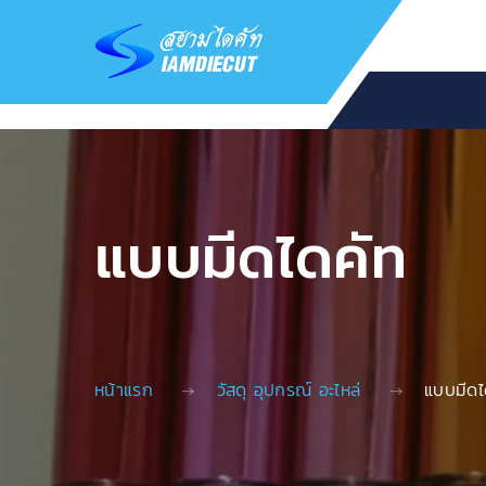
แบบมีดไดคัท
หน้าแรก
วัสดุ อุปกรณ์ อะไหล่
แบบมีดไ