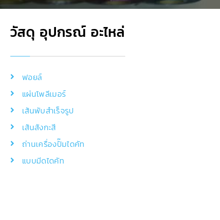
วัสดุ อุปกรณ์ อะไหล่
ฟอยล์
แผ่นโพลีเมอร์
เส้นพับสำเร็จรูป
เส้นสังกะสี
ถ่านเครื่องปั๊มไดคัท
แบบมีดไดคัท