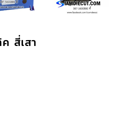
ิค สี่เสา