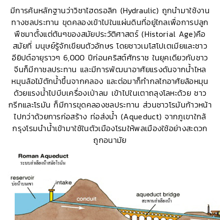
มีการค้นหลักฐานว่าวิชาไฮดรอลิก (Hydraulic) ถูกนำมาใช้งาน
ทางชลประทาน ขุดคลองเข้าไปในแผ่นดินที่อยู่ไกลเพื่อการปลูก
พืชมาตั้งแต่ต้นๆของสมัยประวัติศาสตร์ (Historial Age)คือ
สมัยที่ มนุษย์รู้จักเขียนตัวอักษร โดยชาวเมโสโปเตเมียและชาว
อียิปต์อายุราวๆ 6,000 ปีก่อนคริสต์ศักราช ในยุคเดียวกับชาว
จีนก็มีกาชลประทาน และมีการพัฒนาอาศัยแรงดันจากน้ำไหล
หมุนล้อไม้ตักน้ำขึ้นจากคลอง และต่อมาก็ทำกลไกอาศัยล้อหมุน
ด้วยแรงน้ำไปบีบเครื่องเป่าลม เข้าไปในเตาถลุงโลหะด้วย ชาว
กรีกและโรมัน ก็มีการขุดคลองชลประทาน ส่วนชาวโรมันก้าวหน้า
ไปกว่าด้วยการก่อสร้าง ท่อส่งน้ำ (Aqueduct) จากภูเขาใกล้
กรุงโรมนำน้ำเข้ามาใช้ในตัวเมืองโรมให้พลเมืองใช้อย่างสะดวก
ถูกอนามัย