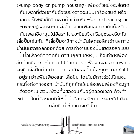
(Pump body or pump housing) เฟืองตัวหนึ่งจะยึดติด
กับเพลาที่ต่อเข้ากับตัวขบซึ่งอาจจะเป็นเครื่องยนต์ หรือ
มอเตอร์ไฟฟ้าก็ได้ เพลานี้จะมีแบริ่งหรือบูช (bearing or
bushing)รองรับกับเสื้อปั๊ม ส่วนเฟืองอีกตัวหนึ่งก็จะติด
กับเพลาซึ่งหมุนได้อิสระ โดยจะมีแบริ่งหรือบูชรองรับกับ
เสื้อปั๊มเช่นกัน ที่เสื้อปั๊มจะมีทางน้ำมันไฮดรอลิกเข้าและทาง
น้ำมันไฮดรอลิกออกด้วย การทำงานของปั๊มไฮดรอลิกแบบ
นี้เมื่อเฟืองตัวที่ติดกับตัวขับถูกขับให้หมุน ก็จะทำให้เฟือง
อีกตัวหนึ่งที่ขบกันหมุนไปด้วย การที่เฟืองทั้งสองสวมพอดี
อยู่ในเสื้อปั๊มนั้น น้ำมันที่ทางเข้าของปั๊มก็จะถูกกวาดเข้าไป
อยู่ระหว่างฟันเฟืองและ เสื้อปั๊ม โดยไม่มีการรั่วไปไหนจน
กระทั่งถึงทางออก น้ำมันที่ถูกกักไว้ในร่องฟันเฟืองก็จะถูก
ส่งออกไป ส่วนเฟืองทั้งสองขบกันอยู่ตลอดเวลา ก็จะทำ
หน้าที่เป็นที่ป้องกันไม่ให้น้ำมันไฮดรอลิกที่ทางออกไป ย้อน
กลับไปที่ ช่องทางเข้าปั๊ม