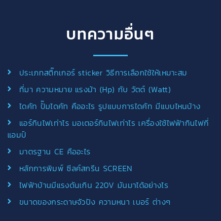
บทความอื่นๆ
ประเภทสติ๊กเกอร์ sticker วิธีการเลือกใช้ให้เหมาะสม
ที่มา ความหมาย แรงม้า (Hp) กับ วัตต์ (Watt)
ไดคัท ปั๊มไดคัท คืออะไร รูปแบบการไดคัท มีแบบไหนบ้าง
แอร์กินไฟเท่าไร มอเตอร์กินไฟเท่าไร เครื่องใช้ไฟฟ้ากินไฟกี่
แอมป์
มาตรฐาน CE คืออะไร
หลักการพิมพ์ ซีลค์สกรีน SCREEN
ไฟฟ้าบ้านมีแรงดันเกิน 220V มันมาได้อย่างไร
ขนาดของกระดาษจัวปัง ความหนา เบอร์ ต่างๆ